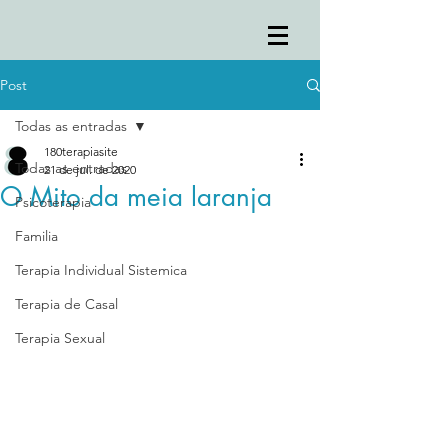
Post
Todas as entradas
180terapiasite
Todas as entradas
21 de jul. de 2020
O Mito da meia laranja
Psicoterapia
Familia
Terapia Individual Sistemica
Terapia de Casal
Terapia Sexual