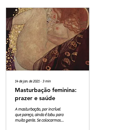
14 de jan. de 2021
∙
3
min
Masturbação feminina:
prazer e saúde
A masturbação, por incrível
que pareça, ainda é tabu para
muita gente. Se colocarmos
as palavras “masturbação” e