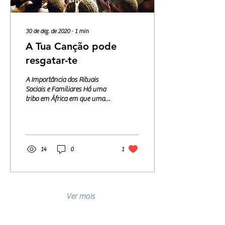
30 de dez. de 2020
∙
1
min
A Tua Canção pode
resgatar-te
A Importância dos Rituais
Sociais e Familiares Há uma
tribo em África em que uma
mulher quando sabe que está
grávida, segue para a selva...
14
0
1
Ver mais