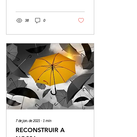
“pecado” juntas no...
38
0
7 de jan. de 2021
∙
1
min
RECONSTRUIR A