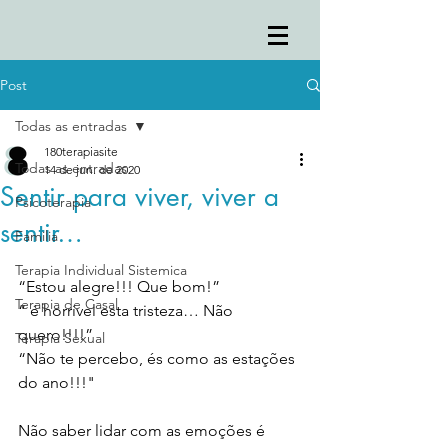
Post
Todas as entradas
180terapiasite
Todas as entradas
14 de jun. de 2020
Sentir para viver, viver a
Psicoterapia
sentir…
Familia
Terapia Individual Sistemica
“Estou alegre!!! Que bom!”
Terapia de Casal
“ é horrível esta tristeza… Não 
quero!!!!”
Terapia Sexual
“Não te percebo, és como as estações 
do ano!!!"
Não saber lidar com as emoções é 